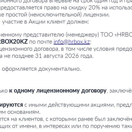
онного договора впервые на срок один год и пр
предоставляется право на скидку 20% на исполь
 же простой (неисключительной) лицензии.
 участие в Акции клиент должен:
оченному представителю (менеджеру) ТОО «HRB
RBOX20KZ
по почте
info@hrbox.kz
;
цензионного договора, в том числе условия пред
а не позднее 31 августа 2026 года.
 оформляется документально.
ько
к одному лицензионному договору
, заключ
ируются
с иными действующими акциями, предл
им основаниям.
тся на клиентов, с которыми ранее был заключё
щих от имени, в интересах или по поручению таки