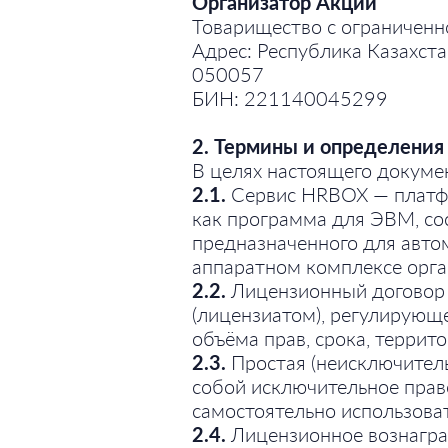
Организатор Акции
Товарищество с ограничен
Адрес: Республика Казахстан
050057
БИН: 221140045299
2. Термины и определения
В целях настоящего докуме
2.1.
Сервис HRBOX — платфо
как программа для ЭВМ, со
предназначенного для авто
аппаратном комплексе орга
2.2.
Лицензионный договор 
(лицензиатом), регулирующ
объёма прав, срока, террит
2.3.
Простая (неисключитель
собой исключительное прав
самостоятельно использова
2.4.
Лицензионное вознагра