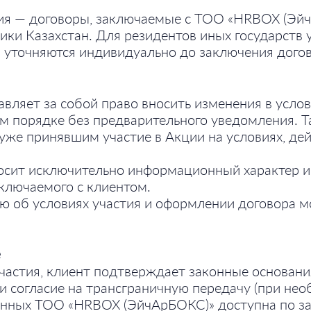
я — договоры, заключаемые с ТОО «HRBOX (ЭйчА
ки Казахстан. Для резидентов иных государств у
и уточняются индивидуально до заключения догов
вляет за собой право вносить изменения в услов
м порядке без предварительного уведомления. Т
 уже принявшим участие в Акции на условиях, де
сит исключительно информационный характер и 
аключаемого с клиентом.
об условиях участия и оформлении договора м
е
частия, клиент подтверждает законные основан
и согласие на трансграничную передачу (при не
анных ТОО «HRBOX (ЭйчАрБОКС)» доступна по за